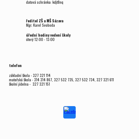
datová schránka: kdjt8nq
ředitel ZŠ a MŠ Sázava
Mgr.
Karel Svoboda
úřední hodiny vedení školy
úterý
12
:00 - 1
3
:00
telefon
základní škola - 327 321 114
mateřská škola - 314 314 867, 327 532 735, 327 532 734, 327 321 611
školní jídelna - 327 321 151