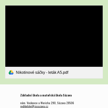
Nikotinové sáčky - leták A5.pdf
Základní škola a mateřská škola Sázava
nám. Voskovce a Wericha 290, Sázava 28506
reditelstvi@zssazava.cz