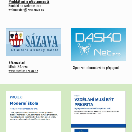
Prohlášení o přístupnosti
Kontakt na webmastera
webmaster@zssazava.cz
Zřizovatel
Město Sázava
Sponzor internetového připojení
www.mestosazava.cz