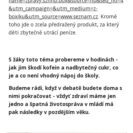
name=zpravy.sznhp.box&source=hp&seq_no=4
&utm_campaign=&utm_medium=z-
boxiku&utm_source=www.seznam.cz
. Kromě
toho jde o zcela předražený produkt, za který
děti zbytečně utrácí peníze.
S žáky toto téma probereme v hodinách -
jak jim škodí kofein a nadbytečný cukr, co
je a co není vhodný nápoj do školy.
Budeme rádi, když v debatě budete doma s
nimi pokračovat - vždyť zdraví máme jen
jedno a špatná životospráva v mládí má
pak následky v pozdějším věku.