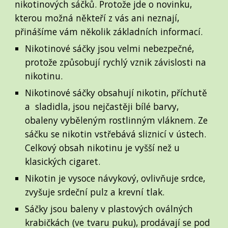
nikotinových sáčků. Protože jde o novinku,
kterou možná někteří z vás ani neznají,
přinášíme vám několik základních informací.
N
ikotinové sáčky jsou velmi n
ebezpečné,
protože způsobují rychlý vznik závislosti na
nikotinu.
Nikotinové sáčky obsahují nikotin, příchutě
a sladidla, jsou nejčastěji bílé barvy,
obaleny vyběleným rostlinným vláknem. Ze
sáčku se nikotin vstřebává sliznicí v ústech.
Celkový obsah nikotinu je vyšší než u
klasických cigaret.
Nikotin je vysoce návykový, ovlivňuje srdce,
zvyšuje srdeční pulz a krevní tlak.
Sáčky jsou baleny v plastových oválných
krabičkách (ve tvaru puku), prodávají se pod