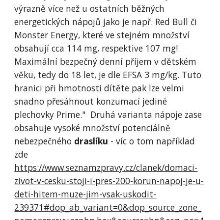
výrazně více než u ostatních běžných
energetických nápojů jako je např. Red Bull či
Monster Energy, které ve stejném množství
obsahují cca 114 mg, respektive 107 mg!
Maximální bezpečný denní příjem v dětském
věku, tedy do 18 let, je dle EFSA 3 mg/kg. Tuto
hranici při hmotnosti dítěte pak lze velmi
snadno přesáhnout konzumací jediné
plechovky Prime." Druhá varianta nápoje zase
obsahuje vysoké množství potenciálně
nebezpečného
draslíku
- víc o tom například
zde
https://www.seznamzpravy.cz/clanek/domaci-
zivot-v-cesku-stoji-i-pres-200-korun-napoj-je-u-
deti-hitem-muze-jim-vsak-uskodit-
239371#dop_ab_variant=0&dop_source_zone_