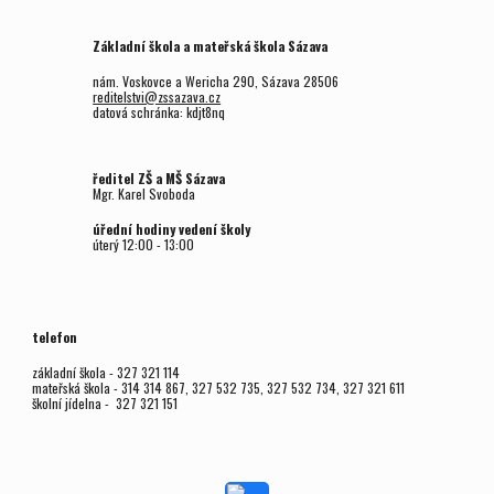
Základní škola a mateřská škola Sázava
nám. Voskovce a Wericha 290, Sázava 28506
reditelstvi@zssazava.cz
datová schránka: kdjt8nq
ředitel ZŠ a MŠ Sázava
Mgr.
Karel Svoboda
úřední hodiny vedení školy
úterý
12
:00 - 1
3
:00
telefon
základní škola - 327 321 114
mateřská škola - 314 314 867, 327 532 735, 327 532 734, 327 321 611
školní jídelna - 327 321 151