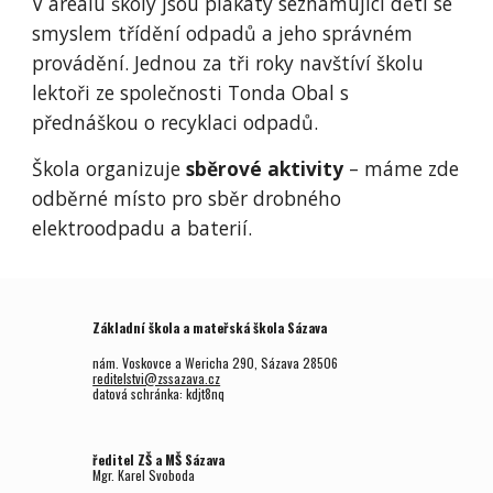
V areálu školy jsou plakáty seznamující děti se
smyslem třídění odpadů a jeho správném
provádění. Jednou za tři roky navštíví školu
lektoři ze společnosti Tonda Obal s
přednáškou o recyklaci odpadů.
Škola organizuje
sběrové aktivity
– máme zde
odběrné místo pro sběr drobného
elektroodpadu a baterií.
Základní škola a mateřská škola Sázava
nám. Voskovce a Wericha 290, Sázava 28506
reditelstvi@zssazava.cz
datová schránka: kdjt8nq
ředitel ZŠ a MŠ Sázava
Mgr.
Karel Svoboda