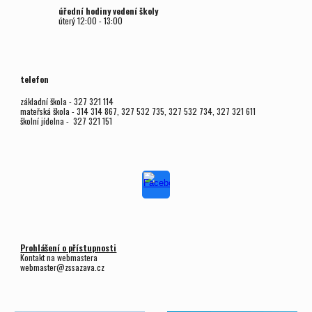
úřední hodiny vedení školy
úterý
12
:00 - 1
3
:00
telefon
základní škola - 327 321 114
mateřská škola - 314 314 867, 327 532 735, 327 532 734, 327 321 611
školní jídelna - 327 321 151
Prohlášení o přístupnosti
Kontakt na webmastera
webmaster@zssazava.cz