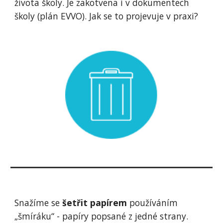
života školy. Je zakotvena i v dokumentech
školy (plán EVVO). Jak se to projevuje v praxi?
Snažíme se
šetřit papírem
používáním
„šmíráku“ - papíry popsané z jedné strany.