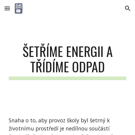
Skip to main content
Skip to navigation
ŠETŘÍME ENERGII A
TŘÍDÍME ODPAD
Snaha o to, aby provoz školy byl šetrný k
životnímu prostředí je nedílnou součástí