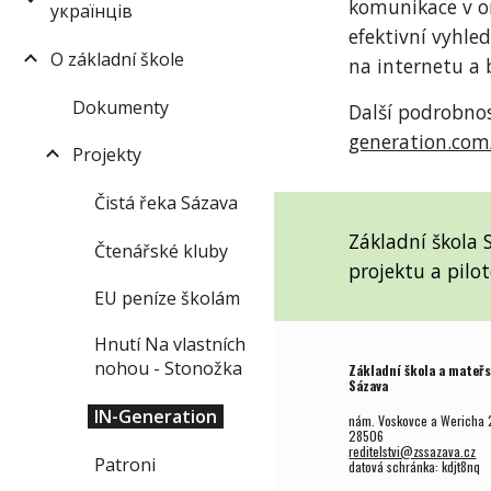
komunikace v on
українців
efektivní vyhle
O základní škole
na internetu a
Dokumenty
Další podrobno
generation.com
Projekty
Čistá řeka Sázava
Základní škola 
Čtenářské kluby
projektu a pilo
EU peníze školám
Hnutí Na vlastních
nohou - Stonožka
Základní škola a mateřs
Sázava
IN-Generation
nám. Voskovce a Wericha 
28506
reditelstvi@zssazava.cz
Patroni
datová schránka: kdjt8nq