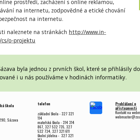
line prostředí, zacházení s online reklamou,
dávání na internetu, zodpovědné a etické chování
 bezpečnost na internetu.
sti naleznete na stránkách
http://www.in-
/cs/o-projektu
Sázava byla jednou z prvních škol, které se přihlásily 
tované i u nás používáme v hodinách informatiky.
telefon
Prohlášení o
ká škola
přístupnosti
Kontakt na web
základní škola - 327 321
webmaster@zss
114
290, Sázava
mateřská škola - 314 314
867, 327 532 735, 327
532 734, 327 321 611
školní jídelna - 327 321
151