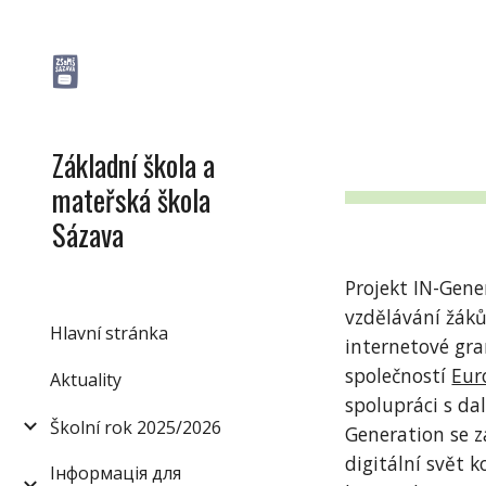
Sk
Základní škola a
mateřská škola
Sázava
Projekt IN-Gene
vzdělávání žáků 
Hlavní stránka
internetové gra
společností
Eur
Aktuality
spolupráci s da
Školní rok 2025/2026
Generation se 
digitální svět k
Інформація для