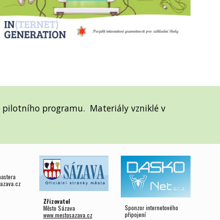
do pilotního programu. Materiály vzniklé v
mastera
azava.cz
Zřizovatel
Sponzor internetového
Město Sázava
připojení
www.mestosazava.cz