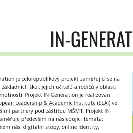
ip to main content
Skip to navigat
IN-GENERAT
ration je celorepublikový projekt zaměřující se na
základních škol, jejich učitelů a rodičů v oblasti
motnosti. Projekt IN-Generation je realizován
opean Leadership & Academic Institute (ELAI)
ve
lšími partnery pod záštitou MŠMT. Projekt IN-
zaměřuje především na následující témata:
olem nás, digitální stopy, online identity,