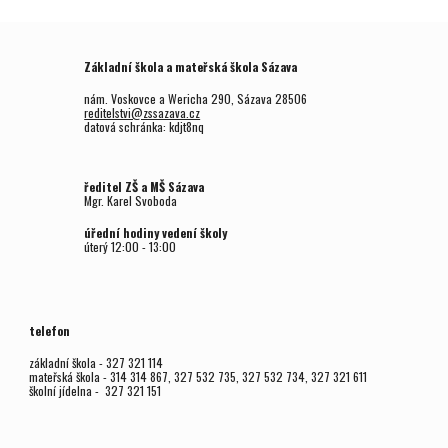
Základní škola a mateřská škola Sázava
nám. Voskovce a Wericha 290, Sázava 28506
reditelstvi@zssazava.cz
datová schránka: kdjt8nq
ředitel ZŠ a MŠ Sázava
Mgr.
Karel Svoboda
úřední hodiny vedení školy
úterý
12
:00 - 1
3
:00
telefon
základní škola - 327 321 114
mateřská škola - 314 314 867, 327 532 735, 327 532 734, 327 321 611
školní jídelna - 327 321 151