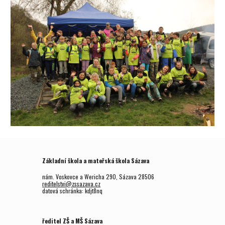
Základní škola a mateřská škola Sázava
nám. Voskovce a Wericha 290, Sázava 28506
reditelstvi@zssazava.cz
datová schránka: kdjt8nq
ředitel ZŠ a MŠ Sázava