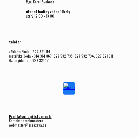
Mgr.
Karel Svoboda
úřední hodiny vedení školy
úterý
12
:00 - 1
3
:00
telefon
základní škola - 327 321 114
mateřská škola - 314 314 867, 327 532 735, 327 532 734, 327 321 611
školní jídelna - 327 321 151
Prohlášení o přístupnosti
Kontakt na webmastera
webmaster@zssazava.cz