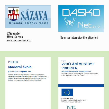
Zřizovatel
Město Sázava
Sponzor internetového připojení
www.mestosazava.cz