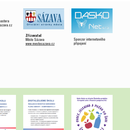
mastera
azava.cz
Zřizovatel
Sponzor internetového
Město Sázava
připojení
www.mestosazava.cz