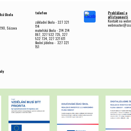
telefon
Prohlášení o
ká škola
přístupnosti
Kontakt na web
základní škola - 327 321
webmaster@zss
114
290, Sázava
mateřská škola - 314 314
867, 327 532 735, 327
532 734, 327 321 611
školní jídelna - 327 321
151
oly