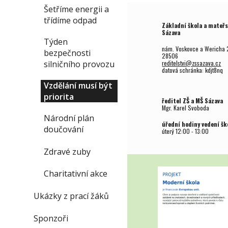
Šetříme energii a
třídíme odpad
Základní škola a mateřs
Sázava
Týden
nám. Voskovce a Wericha 
bezpečnosti
28506
silničního provozu
reditelstvi@zssazava.cz
datová schránka: kdjt8nq
Vzdělání musí být
priorita
ředitel ZŠ a MŠ Sázava
Mgr.
Karel Svoboda
Národní plán
úřední hodiny vedení šk
doučování
úterý
12
:00 - 1
3
:00
Zdravé zuby
Charitativní akce
Ukázky z prací žáků
Sponzoři