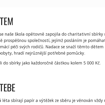
ĚTEM
se naše škola opětovně zapojila do charitativní sbír
ě prospěšnou společností, jejímž posláním je pomáh
ácí péči svých rodičů. Nadace se snaží těmto dětem zp
pobyty, hradí nejrůznější potřebné pomůcky.
ěli do sbírky jako každoročně částkou kolem 5 000 Kč.
 TEBE
á léta sbírají papír a výtěžek ze sběru je věnován vždy