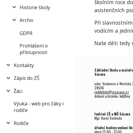
školním roce do
Historie školy
asistenčních p
Archiv
Při slavnostním
vodícím a jední
GDPR
Naše děti tedy 
Prohlášení o
přístupnosti
Kontakty
Základní škola a mateřs
Sázava
Zápis do ZŠ
nám. Voskovce a Wericha 
28506
Žáci
reditelstvi@zssazava.cz
datová schránka: kdjt8nq
Výuka - web pro žáky i
rodiče
ředitel ZŠ a MŠ Sázava
Mgr.
Karel Svoboda
Rodiče
úřední hodiny vedení šk
úterý
12
:00 - 1
3
:00