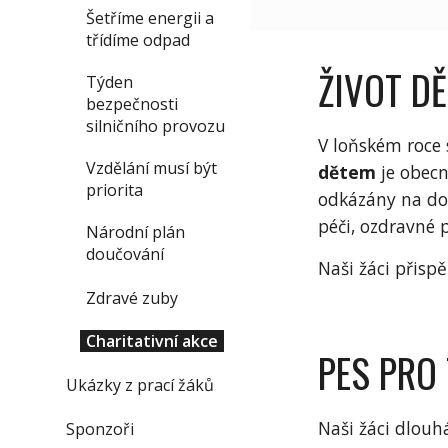
Šetříme energii a
třídíme odpad
ŽIVOT D
Týden
bezpečnosti
silničního provozu
V loňském roce 
Vzdělání musí být
dětem
je obecn
priorita
odkázány na dom
péči, ozdravné 
Národní plán
doučování
Naši žáci přisp
Zdravé zuby
Charitativní akce
PES PRO
Ukázky z prací žáků
Naši žáci dlouh
Sponzoři