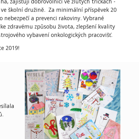
a, zajišťují dobrovolníci ve žlutých tričkách -
 ve školní družině. Za minimální příspěvek 20
 o nebezpečí a prevenci rakoviny. Vybrané
e zdravému způsobu života, zlepšení kvality
trojového vybavení onkologických pracovišť.
ce 2019!
sílala
ů.