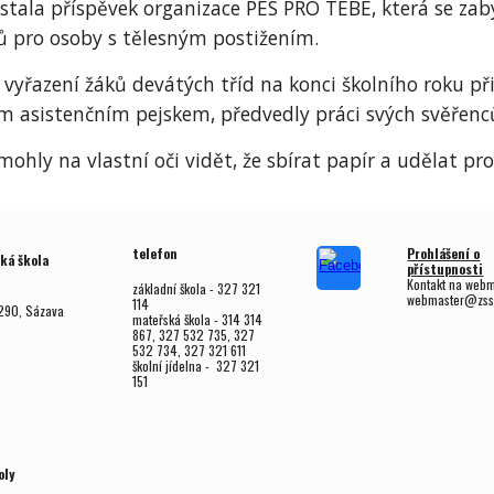
stala příspěvek organizace PES PRO TEBE, která se za
sů pro osoby s tělesným postižením.
 vyřazení žáků devátých tříd na konci školního roku př
m asistenčním pejskem, předvedly práci svých svěřenců
mohly na vlastní oči vidět, že sbírat papír a udělat 
telefon
Prohlášení o
ká škola
přístupnosti
Kontakt na web
základní škola - 327 321
webmaster@zss
114
290, Sázava
mateřská škola - 314 314
867, 327 532 735, 327
532 734, 327 321 611
školní jídelna - 327 321
151
oly