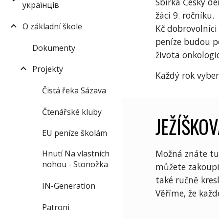
Sbírka Český den
українців
žáci 9. ročníku
O základní škole
Kč dobrovolníci
peníze budou p
Dokumenty
života onkologi
Projekty
Každý rok vyber
Čistá řeka Sázava
Čtenářské kluby
JEŽÍŠKO
EU peníze školám
Možná znáte tu
Hnutí Na vlastních
nohou - Stonožka
můžete zakoupit
také ručně kres
IN-Generation
Věříme, že každ
Patroni