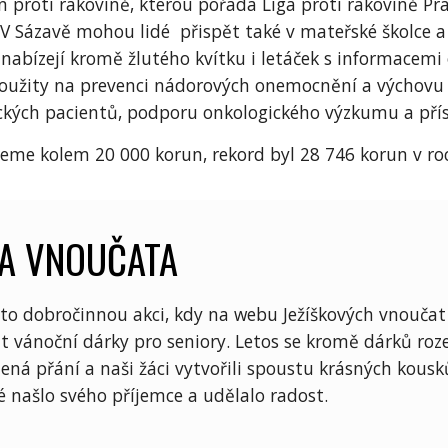
 proti rakovině, kterou pořádá Liga proti rakovině Prah
. V Sázavě mohou lidé přispět také v mateřské školce a
 nabízejí kromě žlutého kvítku i letáček s informacemi
oužity na prevenci nádorových onemocnění a výchovu k
ckých pacientů, podporu onkologického výzkumu a přís
eme kolem 20 000 korun, rekord byl 28 746 korun v ro
VA VNOUČATA
to dobročinnou akci, kdy na webu Ježíškových vnoučat
 vánoční dárky pro seniory. Letos se kromě dárků roze
lená přání a naši žáci vytvořili spoustu krásných kousk
é našlo svého příjemce a udělalo radost.