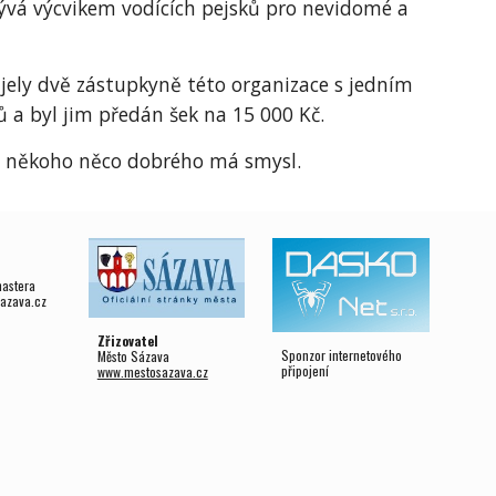
bývá výcvikem vodících pejsků pro nevidomé a
ijely dvě zástupkyně této organizace s jedním
 a byl jim předán šek na 15 000 Kč.
pro někoho něco dobrého má smysl.
mastera
azava.cz
Zřizovatel
Sponzor internetového
Město Sázava
připojení
www.mestosazava.cz