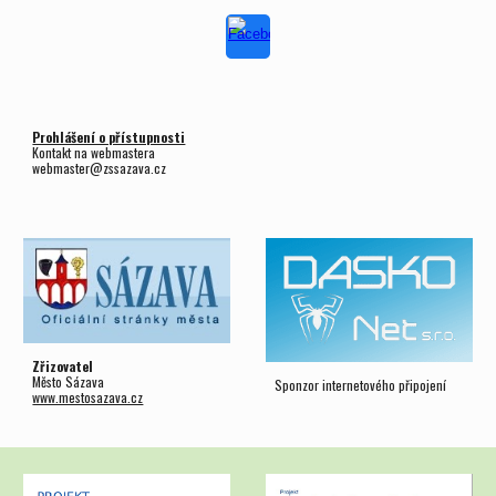
Prohlášení o přístupnosti
Kontakt na webmastera
webmaster@zssazava.cz
Zřizovatel
Město Sázava
Sponzor internetového připojení
www.mestosazava.cz