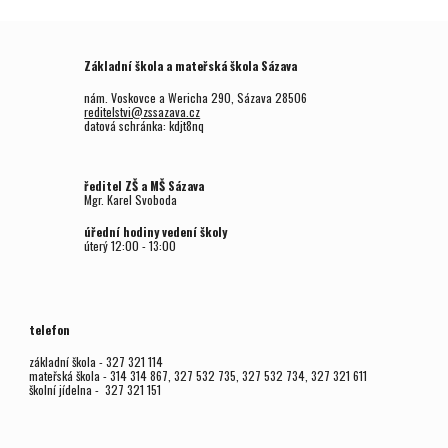
Základní škola a mateřská škola Sázava
nám. Voskovce a Wericha 290, Sázava 28506
reditelstvi@zssazava.cz
datová schránka: kdjt8nq
ředitel ZŠ a MŠ Sázava
Mgr.
Karel Svoboda
úřední hodiny vedení školy
úterý
12
:00 - 1
3
:00
telefon
základní škola - 327 321 114
mateřská škola - 314 314 867, 327 532 735, 327 532 734, 327 321 611
školní jídelna - 327 321 151