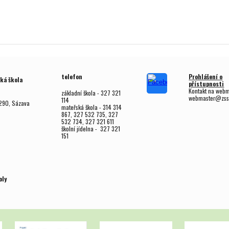
telefon
Prohlášení o
ká škola
přístupnosti
Kontakt na web
základní škola - 327 321
webmaster@zss
114
290, Sázava
mateřská škola - 314 314
867, 327 532 735, 327
532 734, 327 321 611
školní jídelna - 327 321
151
oly