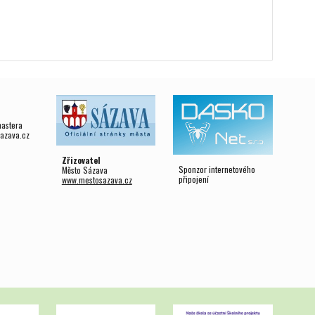
mastera
azava.cz
Zřizovatel
Sponzor internetového
Město Sázava
připojení
www.mestosazava.cz