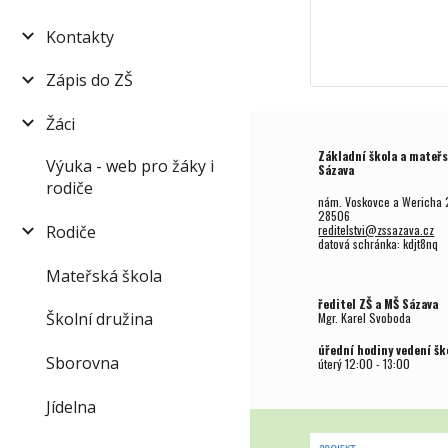
Kontakty
Zápis do ZŠ
Žáci
Základní škola a mateřs
Výuka - web pro žáky i
Sázava
rodiče
nám. Voskovce a Wericha 
28506
Rodiče
reditelstvi@zssazava.cz
datová schránka: kdjt8nq
Mateřská škola
ředitel ZŠ a MŠ Sázava
Školní družina
Mgr.
Karel Svoboda
úřední hodiny vedení šk
Sborovna
úterý
12
:00 - 1
3
:00
Jídelna