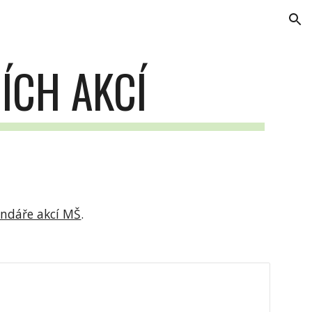
ion
ÍCH AKCÍ
endáře akcí MŠ
.