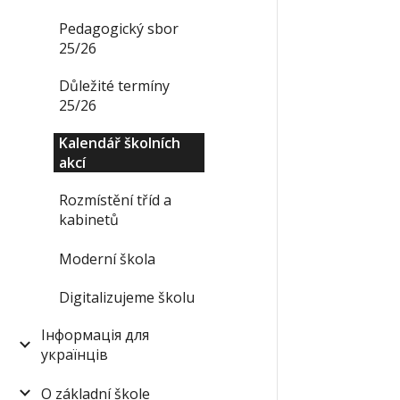
Pedagogický sbor
25/26
Důležité termíny
25/26
Kalendář školních
akcí
Rozmístění tříd a
kabinetů
Moderní škola
Digitalizujeme školu
Інформація для
українців
O základní škole