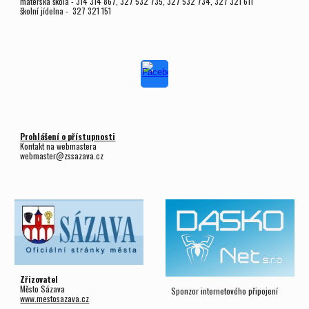
mateřská škola - 314 314 867, 327 532 735, 327 532 734, 327 321 611
školní jídelna - 327 321 151
Prohlášení o přístupnosti
Kontakt na webmastera
webmaster@zssazava.cz
Zřizovatel
Město Sázava
Sponzor internetového připojení
www.mestosazava.cz