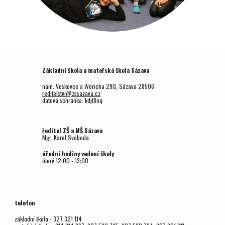
Základní škola a mateřská škola Sázava
nám. Voskovce a Wericha 290, Sázava 28506
reditelstvi@zssazava.cz
datová schránka: kdjt8nq
ředitel ZŠ a MŠ Sázava
Mgr.
Karel Svoboda
úřední hodiny vedení školy
úterý
12
:00 - 1
3
:00
telefon
základní škola - 327 321 114