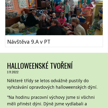
Návštěva 9.A v PT
HALLOWEENSKÉ TVOŘENÍ
3.11.2022
Některé třídy se letos odvážně pustily do
vyřezávání opravdových halloweenských dýní.
"Na hodinu pracovní výchovy jsme si všichni
měli přinést dýni. Dýně jsme vydlabali a