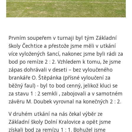
Prvním soupeřem v turnaji byl tým Základní
školy Čechtice a přestože jsme měli v utkání
více vyložených šancí, nakonec jsme byli rádi za
bod po remíze 2 : 2. Vzhledem k tomu, že jsme
zápas dohrávali v deseti – bez vyloučeného
brankáře O. Štěpánka (přísné vyloučení za
běžný faul) - byl to bod cenný, jelikož kluci se
za stavu 1 : 2 semkli , zabojovali a v samotném
závěru M. Doubek vyrovnal na konečných 2 : 2.
V druhém utkání na nás čekal výběr ze
Základní školy Dolní Kralovice a opět jsme
získali bod za remízu 1 : 1. Bohužel jsme