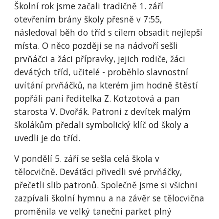
Školní rok jsme začali tradičně 1. září
otevřením brány školy přesně v 7:55,
následoval běh do tříd s cílem obsadit nejlepší
místa. O něco později se na nádvoří sešli
prvňáčci a žáci přípravky, jejich rodiče, žáci
devátých tříd, učitelé - proběhlo slavnostní
uvítání prvňáčků, na kterém jim hodně štěstí
popřáli paní ředitelka Z. Kotzotová a pan
starosta V. Dvořák. Patroni z devítek malým
školákům předali symbolický klíč od školy a
uvedli je do tříd.
V pondělí 5. září se sešla celá škola v
tělocvičně. Deváťáci přivedli své prvňáčky,
přečetli slib patronů. Společně jsme si všichni
zazpívali školní hymnu a na závěr se tělocvična
proměnila ve velký taneční parket plný