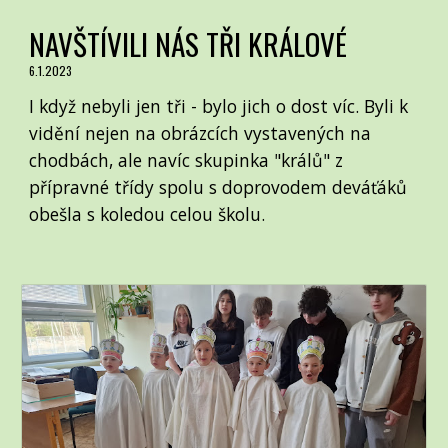
NAVŠTÍVILI NÁS TŘI KRÁLOVÉ
6.1.2023
I když nebyli jen tři - bylo jich o dost víc. Byli k
vidění nejen na obrázcích vystavených na
chodbách, ale navíc skupinka "králů" z
přípravné třídy spolu s doprovodem deváťáků
obešla s koledou celou školu.