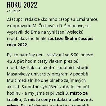
ROKU 2022
27.11.2022
Zástupci redakce školního časopisu Čmáranice,
v doprovodu M. Čechové a D. Šimonové, se
vypravili do Brna na vyhlášení výsledků
republikového finále
soutěže Školní časopis
roku 2022
.
Byl to náročný den - vstávání ve 3:00, odjezd
4:23, pět hodin cesty vlakem přes půl
republiky. Pak na fakultě sociálních studií
Masarykovy univerzity program v podobě
Multimediálního dne plného zajímavých
aktivit. Samotné vyhlášení zabralo jen půl
hodinu - a my jsme si přivezli
3. místo za
titulku, 2. místo ceny redakcí a celkové 5.
místo
. Pak následovala odměna v podobě