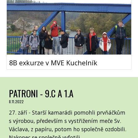
8B exkurze v MVE Kuchelník
PATRONI - 9.C A 1.A
8.11.2022
27. září - Starší kamarádi pomohli prvňáčkům
s výrobou, především s vystřižením meče Sv.
Václava, z papíru, potom ho společně ozdobili.
Nakonec se společně vyfotili.