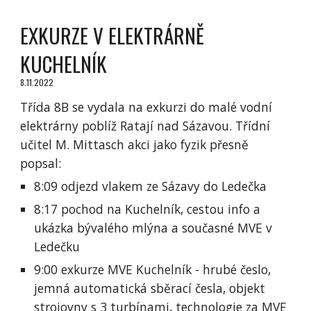
EXKURZE V ELEKTRÁRNĚ
KUCHELNÍK
8.11.2022
Třída 8B se vydala na exkurzi do malé vodní
elektrárny poblíž Ratají nad Sázavou. Třídní
učitel M. Mittasch akci jako fyzik přesně
popsal:
8:09 odjezd vlakem ze Sázavy do Ledečka
8:17 pochod na Kuchelník, cestou info a
ukázka bývalého mlýna a současné MVE v
Ledečku
9:00 exkurze MVE Kuchelník - hrubé česlo,
jemná automatická sběrací česla, objekt
strojovny s 3 turbínami, technologie za MVE