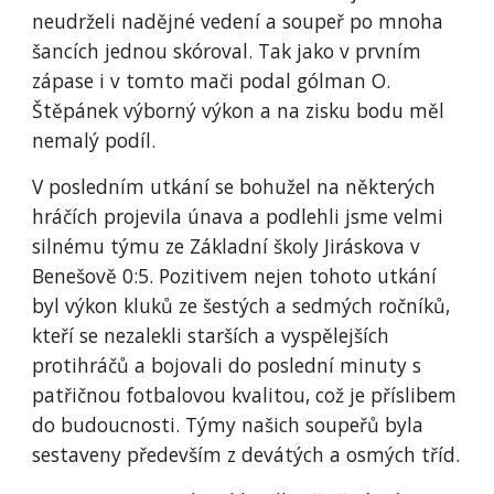
neudrželi nadějné vedení a soupeř po mnoha
šancích jednou skóroval. Tak jako v prvním
zápase i v tomto mači podal gólman O.
Štěpánek výborný výkon a na zisku bodu měl
nemalý podíl.
V posledním utkání se bohužel na některých
hráčích projevila únava a podlehli jsme velmi
silnému týmu ze Základní školy Jiráskova v
Benešově 0:5. Pozitivem nejen tohoto utkání
byl výkon kluků ze šestých a sedmých ročníků,
kteří se nezalekli starších a vyspělejších
protihráčů a bojovali do poslední minuty s
patřičnou fotbalovou kvalitou, což je příslibem
do budoucnosti. Týmy našich soupeřů byla
sestaveny především z devátých a osmých tříd.