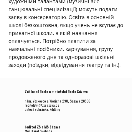
художніми талантами (музичні або 
танцювальні спеціалізації) можуть подати 
заяву в консерваторію. Освіта в основній 
школі безкоштовна, якщо учень не всупає до 
приватної школи, в якій навчання 
оплачується. Потрібно платити за 
навчальні посібники, харчування, групу 
продовженого дня та одноразові шкільні 
заходи (поїздки, відвідування театру та ін.).
Základní škola a mateřská škola Sázava
nám. Voskovce a Wericha 290, Sázava 28506
reditelstvi@zssazava.cz
datová schránka: kdjt8nq
ředitel ZŠ a MŠ Sázava
Mgr.
Karel Svoboda