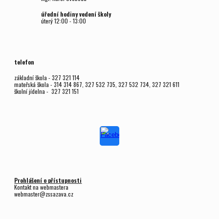
úřední hodiny vedení školy
úterý
12
:00 - 1
3
:00
telefon
základní škola - 327 321 114
mateřská škola - 314 314 867, 327 532 735, 327 532 734, 327 321 611
školní jídelna - 327 321 151
Prohlášení o přístupnosti
Kontakt na webmastera
webmaster@zssazava.cz