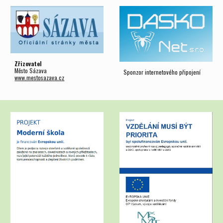
Zřizovatel
Město Sázava
Sponzor internetového připojení
www.mestosazava.cz