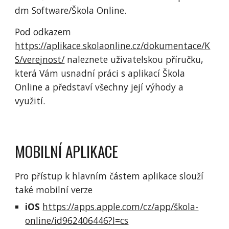
dm Software/Škola Online.
Pod odkazem
https://aplikace.skolaonline.cz/dokumentace/K
S/verejnost/
naleznete uživatelskou příručku,
která Vám usnadní práci s aplikací Škola
Online a představí všechny její výhody a
využití.
MOBILNÍ APLIKACE
Pro přístup k hlavním částem aplikace slouží
také mobilní verze
iOS
https://apps.apple.com/cz/app/škola-
online/id962406446?l=cs