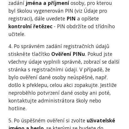
zadání
jména a příjmení
osoby, pro kterou
byl školou vygenerován PIN (viz Údaje pro
registraci), dále uvedete
PIN
a opíšete
kontrolní řetězec
- PIN obdržíte od třídního
učitele.
4. Po správném zadání registračních údajů
stiskněte tlačítko
Ověření PINu
. Pokud jste
všechny údaje vyplnili správně, zobrazí se další
stránka s registračními údaji. V případě, že
bylo ověření dané osoby neúspěšné, např.
došlo k překlepu, celou akci zopakujte. Jestliže
neproběhlo potvrzení dané osoby ani poté,
kontaktujte administrátora školy nebo
hotline.
5. Po úspěšném ověření si zvolte
uživatelské
jméno a heslo
, se kterými se budete do