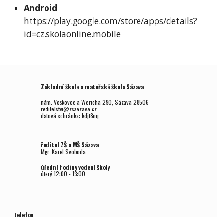
Android
https://play.google.com/store/apps/details?
id=cz.skolaonline.mobile
Základní škola a mateřská škola Sázava
nám. Voskovce a Wericha 290, Sázava 28506
reditelstvi@zssazava.cz
datová schránka: kdjt8nq
ředitel ZŠ a MŠ Sázava
Mgr.
Karel Svoboda
úřední hodiny vedení školy
úterý
12
:00 - 1
3
:00
telefon